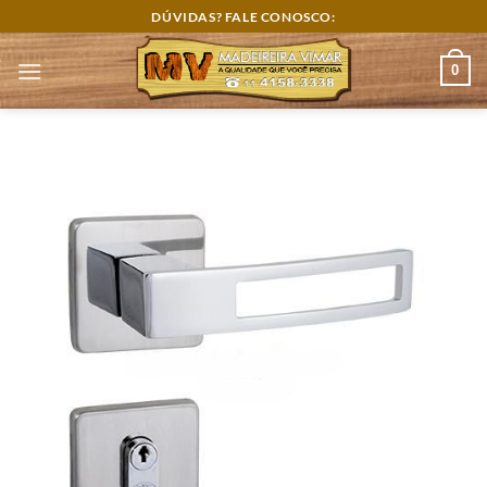
Skip
DÚVIDAS? FALE CONOSCO:
to
content
0