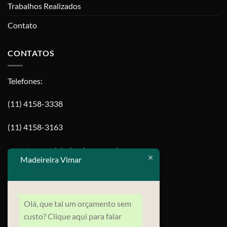
Trabalhos Realizados
Contato
CONTATOS
Telefones:
(11) 4158-3338
(11) 4158-3163
contato@madeireiravimar.com.br
Madeireira Vimar
MAPA
Olá, que tal um orçamento sem
custo? Clique aqui para falar