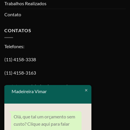
Trabalhos Realizados
Contato
CONTATOS
Telefones:
(11) 4158-3338
(11) 4158-3163
contato@madeireiravimar.com.br
Madeireira Vimar
MAPA
Olá, que tal um orçamento sem
custo? Clique aqui para falar