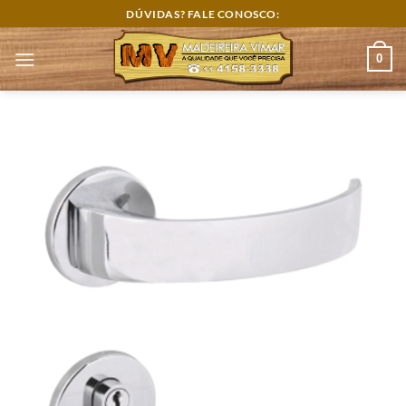
Skip
DÚVIDAS? FALE CONOSCO:
to
content
0