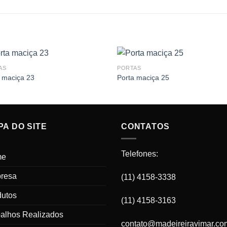
AS
PORTAS
 maciça 23
Porta maciça 25
A DO SITE
CONTATOS
Telefones:
me
resa
(11) 4158-3338
dutos
(11) 4158-3163
balhos Realizados
contato@madeireiravimar.co