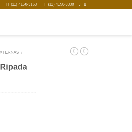
(11) 4158-3163
(11) 4158-3338
Pesquisar
por:
EXTERNAS
/
 Ripada