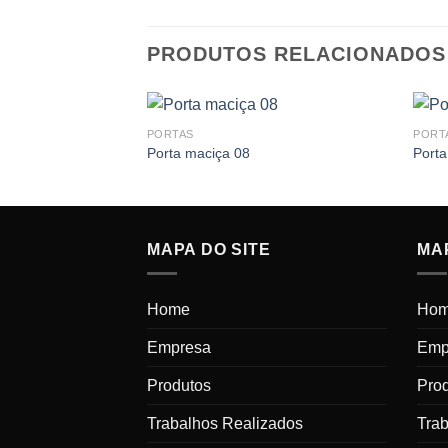
PRODUTOS RELACIONADOS
PORTAS
PORT
Porta maciça 08
Porta
MAPA DO SITE
MAP
Home
Ho
Empresa
Emp
Produtos
Pro
Trabalhos Realizados
Tra