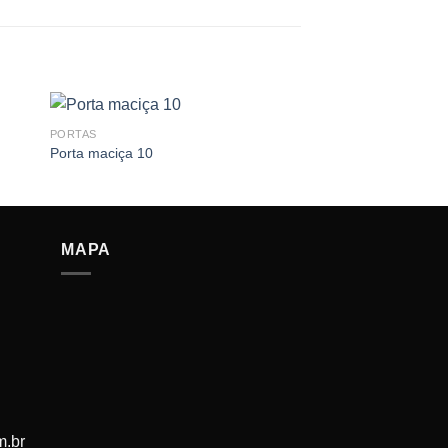
PORTAS
Porta maciça 10
MAPA
m.br