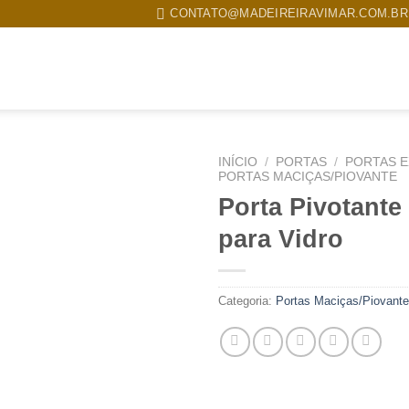
CONTATO@MADEIREIRAVIMAR.COM.BR
MPRESA
PRODUTOS
TRABALHOS REALIZADOS
CONTATO
INÍCIO
/
PORTAS
/
PORTAS 
PORTAS MACIÇAS/PIOVANTE
Porta Pivotante
para Vidro
Categoria:
Portas Maciças/Piovante