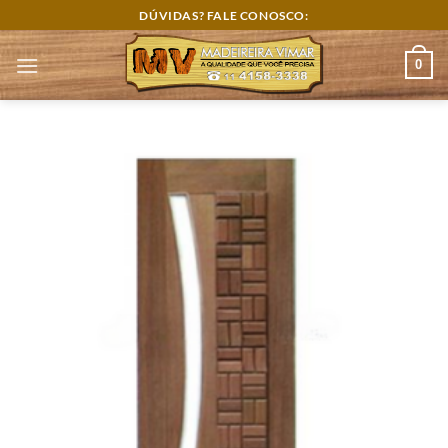
Skip
DÚVIDAS? FALE CONOSCO:
to
content
0