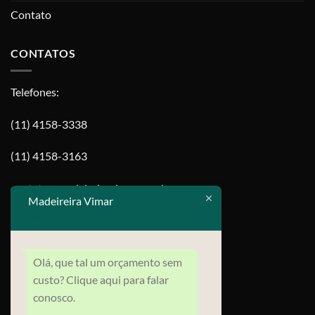
Contato
CONTATOS
Telefones:
(11) 4158-3338
(11) 4158-3163
contato@madeireiravimar.com.br
Madeireira Vimar
MAPA
Olá, que tal um orçamento sem
custo? Clique aqui para falar
conosco.