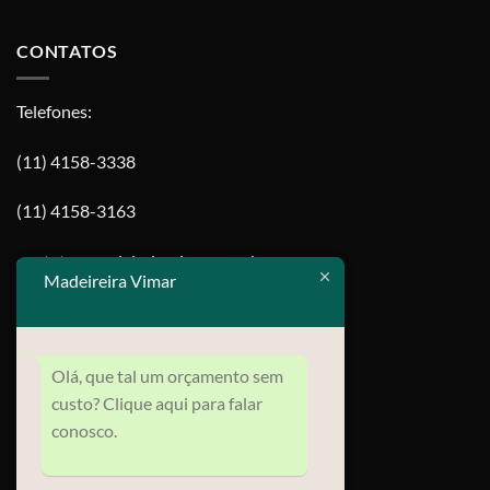
CONTATOS
Telefones:
(11) 4158-3338
(11) 4158-3163
contato@madeireiravimar.com.br
Madeireira Vimar
MAPA
Olá, que tal um orçamento sem
custo? Clique aqui para falar
conosco.