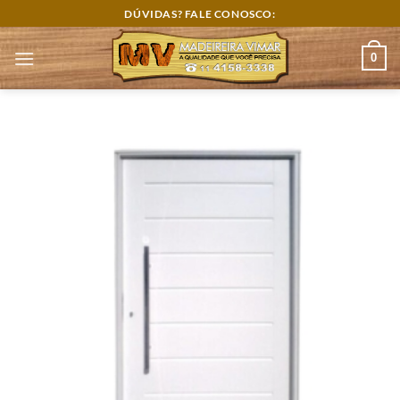
Skip
DÚVIDAS? FALE CONOSCO:
to
content
0