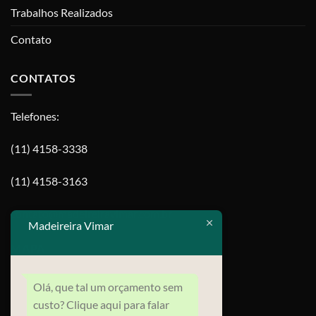
Trabalhos Realizados
Contato
CONTATOS
Telefones:
(11) 4158-3338
(11) 4158-3163
contato@madeireiravimar.com.br
Madeireira Vimar
MAPA
Olá, que tal um orçamento sem
custo? Clique aqui para falar