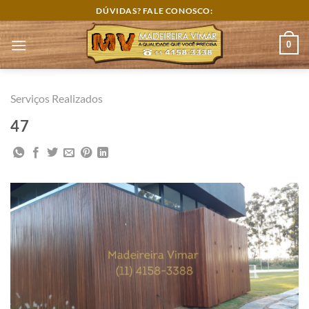
Skip
DÚVIDAS? FALE CONOSCO:
to
content
0
Serviços Realizados
47