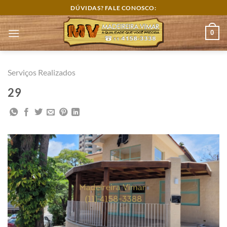
Skip
DÚVIDAS? FALE CONOSCO:
to
content
0
Serviços Realizados
29