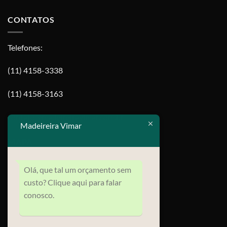
CONTATOS
Telefones:
(11) 4158-3338
(11) 4158-3163
contato@madeireiravimar.com.br
Madeireira Vimar
MAPA
Olá, que tal um orçamento sem
custo? Clique aqui para falar
conosco.