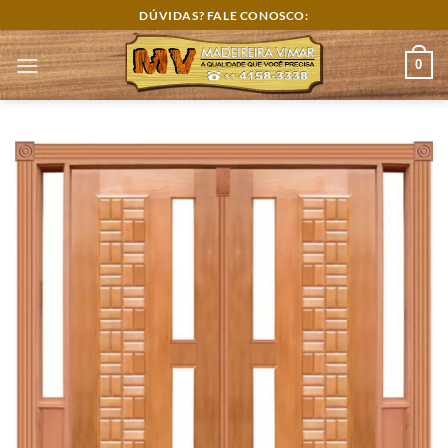
Skip
DÚVIDAS? FALE CONOSCO:
to
content
0