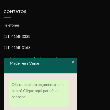
CONTATOS
Telefones:
(11) 4158-3338
(11) 4158-3163
contato@madeireiravimar.com.br
Madeireira Vimar
MAPA
Olá, que tal um orçamento sem
custo? Clique aqui para falar
conosco.