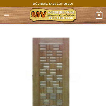
Skip
DÚVIDAS? FALE CONOSCO:
to
content
0