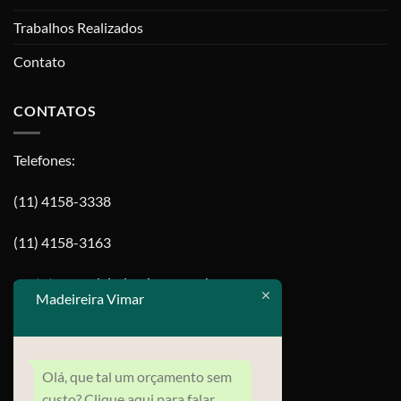
Trabalhos Realizados
Contato
CONTATOS
Telefones:
(11) 4158-3338
(11) 4158-3163
contato@madeireiravimar.com.br
Madeireira Vimar
MAPA
Olá, que tal um orçamento sem
custo? Clique aqui para falar