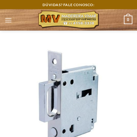
Skip
DÚVIDAS? FALE CONOSCO:
to
content
0