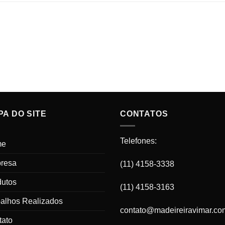
A DO SITE
CONTATOS
Telefones:
me
resa
(11) 4158-3338
dutos
(11) 4158-3163
balhos Realizados
contato@madeireiravimar.co
tato