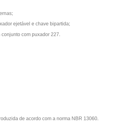
ernas;
ador ejetável e chave bipartida;
em conjunto com puxador 227.
produzida de acordo com a norma NBR 13060.