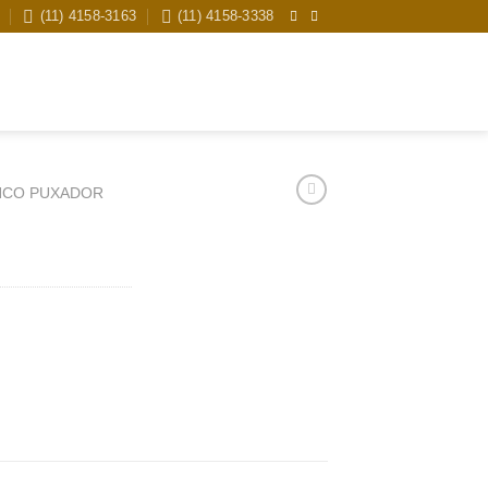
(11) 4158-3163
(11) 4158-3338
Pesquisar
por:
NCO PUXADOR