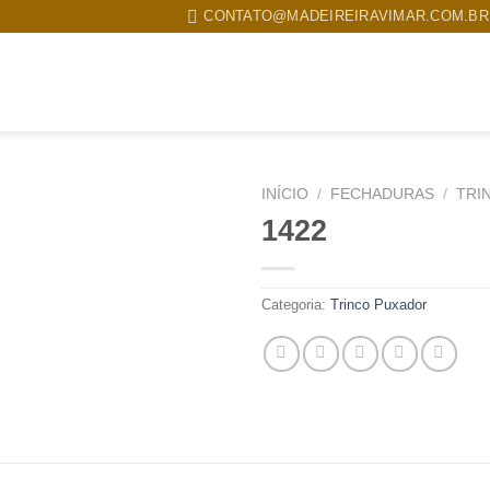
CONTATO@MADEIREIRAVIMAR.COM.BR
MPRESA
PRODUTOS
TRABALHOS REALIZADOS
CONTATO
INÍCIO
/
FECHADURAS
/
TRI
1422
Categoria:
Trinco Puxador