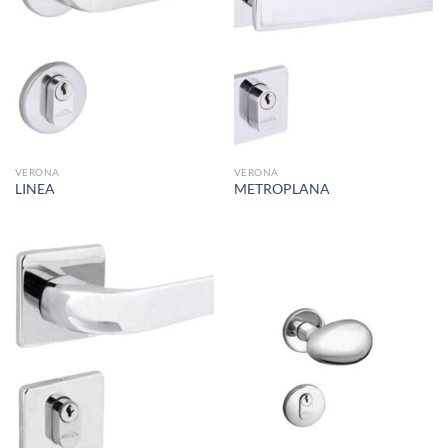
VERONA
VERONA
LINEA
METROPLANA