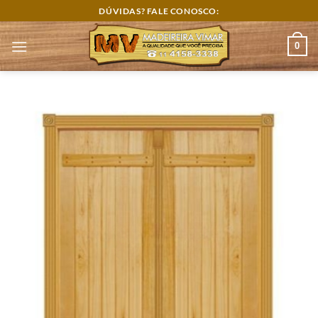
Skip
DÚVIDAS? FALE CONOSCO:
to
content
0