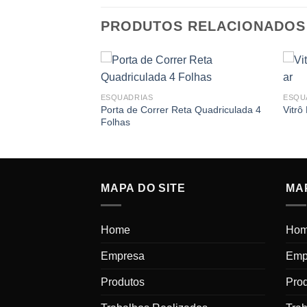
PRODUTOS RELACIONADOS
Voltar
ESQUADRIAS
ESQU
Porta de Correr Reta Quadriculada 4
Vitrô
Folhas
MAPA DO SITE
MAP
Home
Ho
Empresa
Emp
Produtos
Pro