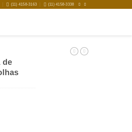
(11) 4158-3163
(11) 4158-3338
Pesquisar
por:
 de
olhas