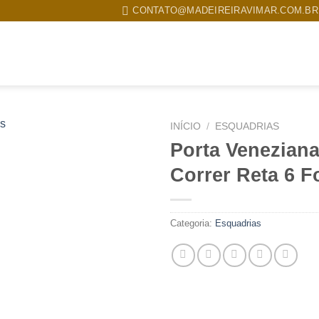
CONTATO@MADEIREIRAVIMAR.COM.BR
MPRESA
PRODUTOS
TRABALHOS REALIZADOS
CONTATO
INÍCIO
/
ESQUADRIAS
Porta Veneziana
Correr Reta 6 F
Categoria:
Esquadrias