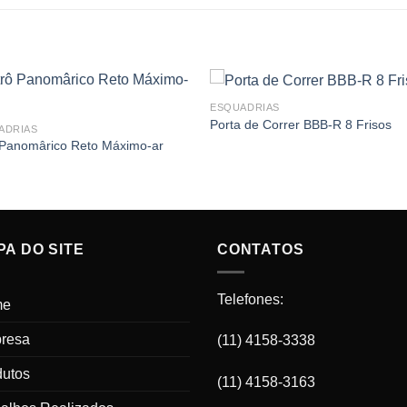
ESQUADRIAS
Porta de Correr BBB-R 8 Frisos
ADRIAS
 Panomârico Reto Máximo-ar
A DO SITE
CONTATOS
Telefones:
me
resa
(11) 4158-3338
dutos
(11) 4158-3163