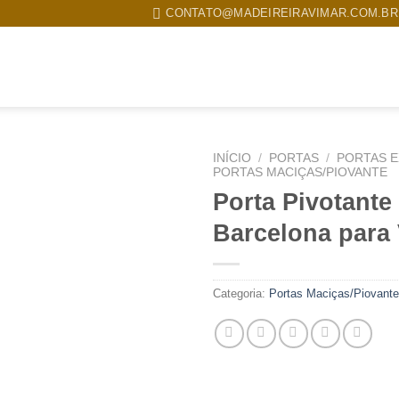
CONTATO@MADEIREIRAVIMAR.COM.BR
MPRESA
PRODUTOS
TRABALHOS REALIZADOS
CONTATO
INÍCIO
/
PORTAS
/
PORTAS 
PORTAS MACIÇAS/PIOVANTE
Porta Pivotante
Barcelona para 
Categoria:
Portas Maciças/Piovante