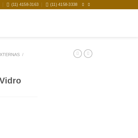
(11) 4158-3163
(11) 4158-3338
Pesquisar
por:
EXTERNAS
/
Vidro