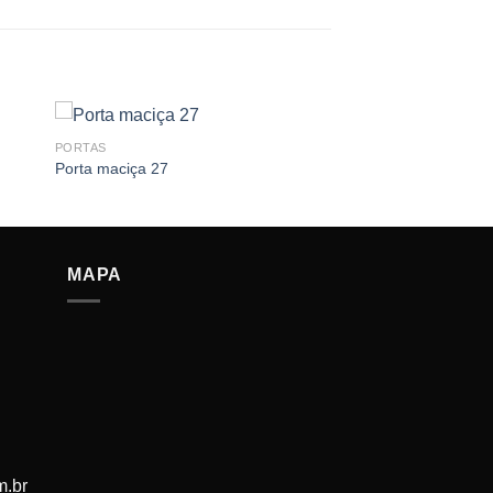
PORTAS
Porta maciça 27
MAPA
m.br