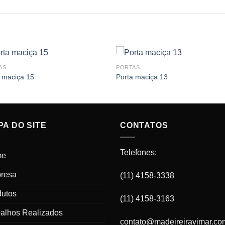
AS
PORTAS
 maciça 15
Porta maciça 13
A DO SITE
CONTATOS
Telefones:
me
resa
(11) 4158-3338
dutos
(11) 4158-3163
balhos Realizados
contato@madeireiravimar.co