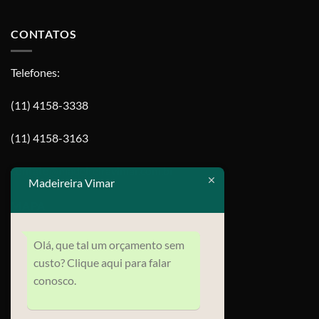
CONTATOS
Telefones:
(11) 4158-3338
(11) 4158-3163
contato@madeireiravimar.com.br
Madeireira Vimar
MAPA
Olá, que tal um orçamento sem
custo? Clique aqui para falar
conosco.