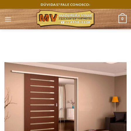
Skip
DÚVIDAS? FALE CONOSCO:
to
content
0