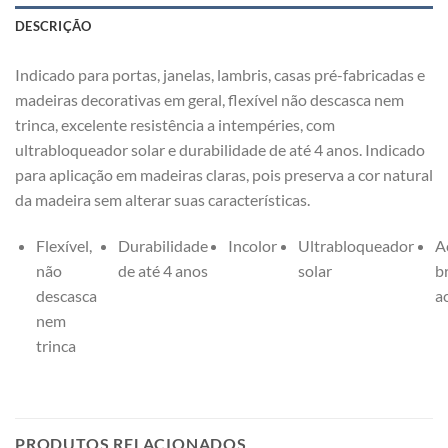
DESCRIÇÃO
Indicado para portas, janelas, lambris, casas pré-fabricadas e
madeiras decorativas em geral, flexível não descasca nem
trinca, excelente resistência a intempéries, com
ultrabloqueador solar e durabilidade de até 4 anos. Indicado
para aplicação em madeiras claras, pois preserva a cor natural
da madeira sem alterar suas características.
Flexível,
Durabilidade
Incolor
Ultrabloqueador
A
não
de até 4 anos
solar
b
descasca
a
nem
trinca
PRODUTOS RELACIONADOS