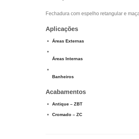
Fechadura com espelho retangular e maç
Aplicações
Áreas Externas
Áreas Internas
Banheiros
Acabamentos
Antique – ZBT
Cromado – ZC