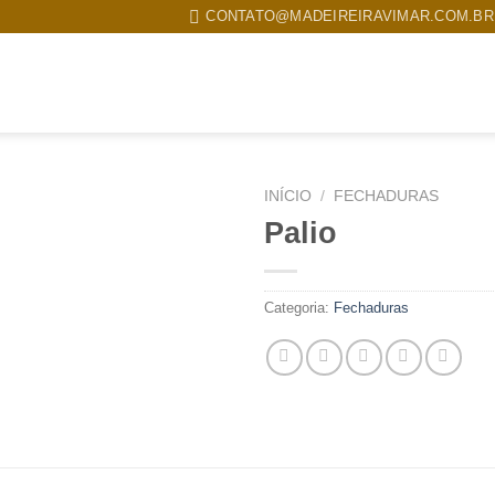
CONTATO@MADEIREIRAVIMAR.COM.BR
MPRESA
PRODUTOS
TRABALHOS REALIZADOS
CONTATO
INÍCIO
/
FECHADURAS
Palio
Categoria:
Fechaduras