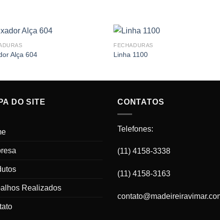
ADURAS
FECHADURAS
or Alça 604
Linha 1100
A DO SITE
CONTATOS
Telefones:
me
resa
(11) 4158-3338
dutos
(11) 4158-3163
balhos Realizados
contato@madeireiravimar.co
tato