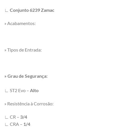
∟ Conjunto 6239 Zamac
» Acabamentos:
» Tipos de Entrada:
» Grau de Segurança:
∟ ST2 Evo –
Alto
» Resistência à Corrosão:
∟ CR –
3/4
∟
CRA –
1/4