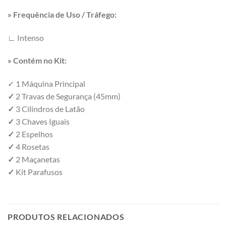
» Frequência de Uso / Tráfego:
∟ Intenso
» Contém no Kit:
✓ 1 Máquina Principal
✓
2 Travas de Segurança (45mm)
✓
3 Cilindros de Latão
✓
3 Chaves Iguais
✓
2 Espelhos
✓
4 Rosetas
✓
2 Maçanetas
✓
Kit Parafusos
PRODUTOS RELACIONADOS