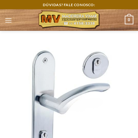
Skip
DÚVIDAS? FALE CONOSCO:
to
content
0